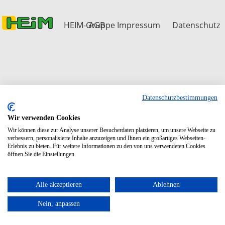
Registereintrag:
Eintragung im Handelsregister
HEIM-Gruppe
AGB
Impressum
Datenschutz
Registergericht: Amtsgericht Dresden
Registernummer: HRB 23126
USt-ID gemäß § 27 a
Umsatzsteuergesetz:
DE241634439
Vertretungsberechtigt:
Dipl.-Ing. (FH) MBA Philipp Heim
Datenschutzbestimmungen
Kontakt:
Wir verwenden Cookies
Tel.: 0731 / 4092-0
Wir können diese zur Analyse unserer Besucherdaten platzieren, um unsere Webseite zu
Fax: 0731 / 4092-86
verbessern, personalisierte Inhalte anzuzeigen und Ihnen ein großartiges Webseiten-
E-Mail:
info@heim-gruppe.de
Erlebnis zu bieten. Für weitere Informationen zu den von uns verwendeten Cookies
öffnen Sie die Einstellungen.
Verantwortlich für den Inhalt nach § 55
Abs. 2 RStV:
pure power GmbH & Co. KG
Alle akzeptieren
Ablehnen
Boschstraße 12 – 14
89079 Ulm
Nein, anpassen