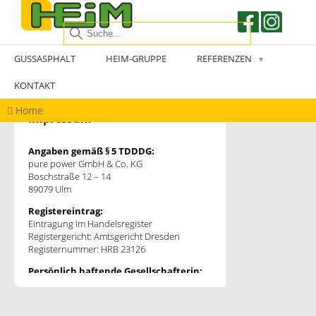
GUSSASPHALT
HEIM-GRUPPE
REFERENZEN
▼
KONTAKT
Home
Impressum
Angaben gemäß § 5 TDDDG:
pure power GmbH & Co. KG
Boschstraße 12 – 14
89079 Ulm
Registereintrag:
Eintragung im Handelsregister
Registergericht: Amtsgericht Dresden
Registernummer: HRB 23126
Persönlich haftende Gesellschafterin:
pure power Verwaltung GmbH
Am Quarzitwerk 4
02906 Quitzdorf am See